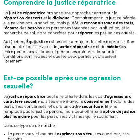
Comprendre la justice réparatrice
La
propose une approche centrée sur la
justice réparatrice
et le
. Contrairement à la justice pénale,
réparation des torts
dialogue
elle ne vise pas la sanction, mais plutôt la
,
reconnaissance des torts
des
des personnes touchées par la situation, et la
l’écoute
besoins
recherche de solutions concrètes pour
les préjudices causés.
réparer
Au Québec,
est un acteur majeur de cette approche. Son
Équijustice
réseau offre des services de
et de
justice réparatrice
médiation
entre personnes victimes et personnes auteures, lorsque les
conditions sont réunies et que les deux parties y consentent
librement.
Est-ce possible après une agression
sexuelle?
La
peut être offerte dans les cas d’
justice réparatrice
agressions à
, mais seulement avec le
éclairé des
caractère sexuel
consentement
personnes concernées, et dans un cadre
. Elle ne
sécuritaire
remplace pas la justice pénale, mais peut offrir une
option de justice
pour les personnes victimes qui le souhaitent.
plus humaine
Dans ce type de démarche :
La personne victime peut
, ses questions, ses
exprimer son vécu
besoins.