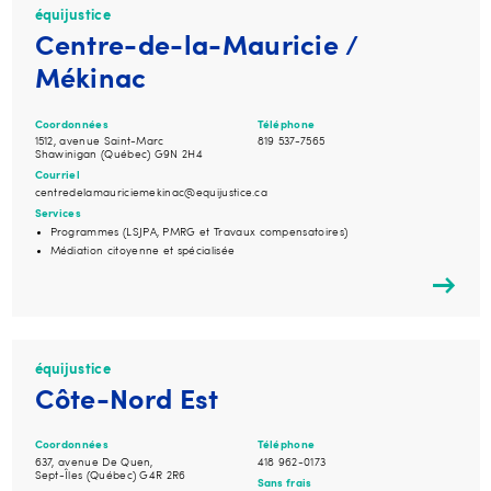
équijustice
Centre-de-la-Mauricie /
Mékinac
Coordonnées
Téléphone
1512, avenue Saint-Marc
819 537-7565
Shawinigan (Québec) G9N 2H4
Courriel
centredelamauriciemekinac@equijustice.ca
Services
Programmes (LSJPA, PMRG et Travaux compensatoires)
Médiation citoyenne et spécialisée
équijustice
Côte-Nord Est
Coordonnées
Téléphone
637, avenue De Quen,
418 962-0173
Sept-Îles (Québec) G4R 2R6
Sans frais