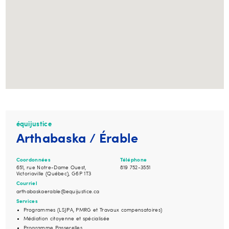
équijustice
Arthabaska / Érable
Coordonnées
Téléphone
651, rue Notre-Dame Ouest,
819 752-3551
Victoriaville (Québec), G6P 1T3
Courriel
arthabaskaerable@equijustice.ca
Services
Programmes (LSJPA, PMRG et Travaux compensatoires)
Médiation citoyenne et spécialisée
Programme Passerelles