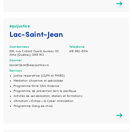
équijustice
Lac-Saint-Jean
Coordonnées
Téléphone
530, rue Collard Ouest, bureau 101
418 662-8314
Alma (Québec) G8B 1N3
Courriel
lacsaintjean@equijustice.ca
Services
Justice réparatrice (LSJPA et PMRG)
Médiation citoyenne et spécialisée
Programme VIvre SAns VIolence
Programme de prévention Vers le pacifique
Activités de sensibilisation, ateliers et formations
Ultimatum « Échap » la Cyber intimidation
Programme Gang de choix