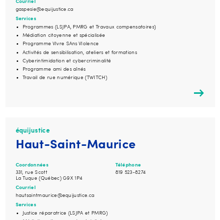
Courriel
gaspesie@equijustice.ca
Services
Programmes (LSJPA, PMRG et Travaux compensatoires)
Médiation citoyenne et spécialisée
Programme VIvre SAns VIolence
Activités de sensibilisation, ateliers et formations
Cyberintimidation et cybercriminalité
Programme ami des aînés
Travail de rue numérique (TWITCH)
équijustice
Haut-Saint-Maurice
Coordonnées
Téléphone
331, rue Scott
819 523-8274
La Tuque (Québec) G9X 1P4
Courriel
hautsaintmaurice@equijustice.ca
Services
Justice réparatrice (LSJPA et PMRG)