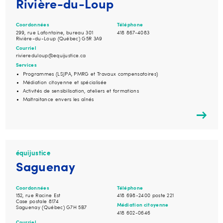
Rivière-du-Loup
Coordonnées
Téléphone
299, rue Lafontaine, bureau 301
418 867-4083
Rivière-du-Loup (Québec) G5R 3A9
Courriel
riviereduloup@equijustice.ca
Services
Programmes (LSJPA, PMRG et Travaux compensatoires)
Médiation citoyenne et spécialisée
Activités de sensibilisation, ateliers et formations
Maltraitance envers les aînés
équijustice
Saguenay
Coordonnées
Téléphone
152, rue Racine Est
418 698-2400 poste 221
Case postale 8174
Médiation citoyenne
Saguenay (Québec) G7H 5B7
418 602-0646
Courriel