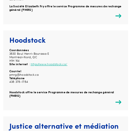
La Société Elizabeth Fry offre le service Programme de mesures de rechange
général (PMRG)
Hoodstock
Coordonnées
3830 Boul Henri-Bourassa E
Montréal-Nord, QC
H1H 1K4
Site internet
:
https://www.hoodstock.ca/
Courriel
pmrg@hoodstock.ca
Téléphone
438 378-1784
Hoodstock offre le service Programme de mesures de rechange général
(PMRG)
Justice alternative et médiation