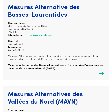
Mesures Alternative des
Basses-Laurentides
Coordonnées
209, chemin de la Grande-Côte
Boisbriand (Québec)
J7G 1B6
Site internet
:
https://www.mabl.ca/
Courriel
pmrg@mabl.ca
Téléphone
450 437-9903
Mesures Alternative des Basses-Laurentides voit au développement et au
maintien d’une pratique différente en matière de justice.
Mesures Alternative des Basses-Laurentides
offre le service Programme de
mesures de rechange général (PMRG)
Mesures Alternatives des
Vallées du Nord (MAVN)
Coordonnées