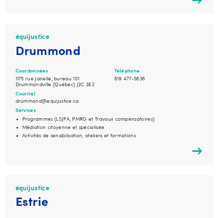
équijustice
Drummond
Coordonnées
Téléphone
1175 rue Janelle, bureau 101
819 477-5836
Drummondville (Québec) J2C 3E2
Courriel
drummond@equijustice.ca
Services
Programmes (LSJPA, PMRG et Travaux compensatoires)
Médiation citoyenne et spécialisée
Activités de sensibilisation, ateliers et formations
équijustice
Estrie