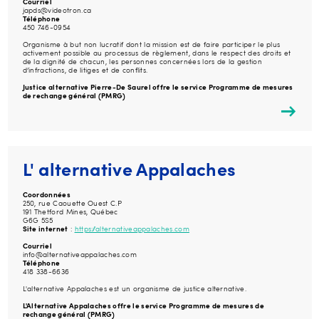
Courriel
japds@videotron.ca
Téléphone
450 746-0954
Organisme à but non lucratif dont la mission est de faire participer le plus
activement possible au processus de règlement, dans le respect des droits et
de la dignité de chacun, les personnes concernées lors de la gestion
d’infractions, de litiges et de conflits.
Justice alternative Pierre-De Saurel offre le service Programme de mesures
de rechange général (PMRG)
L' alternative Appalaches
Coordonnées
250, rue Caouette Ouest C.P
191 Thetford Mines, Québec
G6G 5S5
Site internet
:
https://alternativeappalaches.com
Courriel
info@alternativeappalaches.com
Téléphone
418 338-6636
L'alternative Appalaches est un organisme de justice alternative.
L'Alternative Appalaches offre le service Programme de mesures de
rechange général (PMRG)