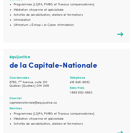
Programmes (LSJPA, PMRG et Travaux compensatoires)
Médiation citoyenne et spécialisée
Activités de sensibilisation, ateliers et formations
Intimidation
Ultimatum « Échap » la Cyber intimidation
équijustice
de la Capitale-Nationale
Coordonnées
Téléphone
re
6780, 1
Avenue, suite 310
418 648-6662
Québec (Québec) G1H 2W8
Sans frais
1 888 882-6662
Courriel
capitalenationale@equijustice.ca
Services
Programmes (LSJPA, PMRG et Travaux compensatoires)
Médiation citoyenne et spécialisée
Activités de sensibilisation, ateliers et formations