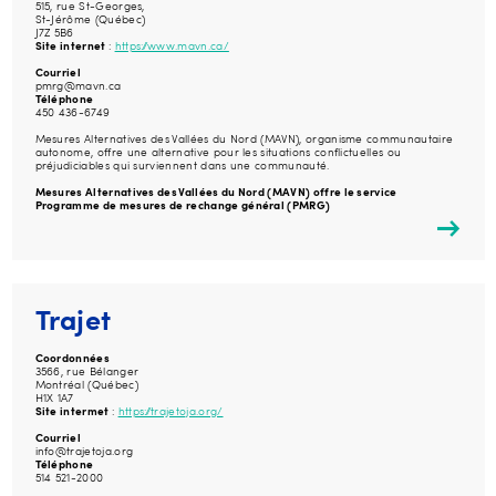
515, rue St-Georges,
St-Jérôme (Québec)
J7Z 5B6
Site internet
:
https://www.mavn.ca/
Courriel
pmrg@mavn.ca
Téléphone
450 436-6749
Mesures Alternatives des Vallées du Nord (MAVN), organisme communautaire
autonome, offre une alternative pour les situations conflictuelles ou
préjudiciables qui surviennent dans une communauté.
Mesures Alternatives des Vallées du Nord (MAVN) offre le service
Programme de mesures de rechange général (PMRG)
Trajet
Coordonnées
3566, rue Bélanger
Montréal (Québec)
H1X 1A7
Site intermet
:
https://trajetoja.org/
Courriel
info@trajetoja.org
Téléphone
514 521-2000