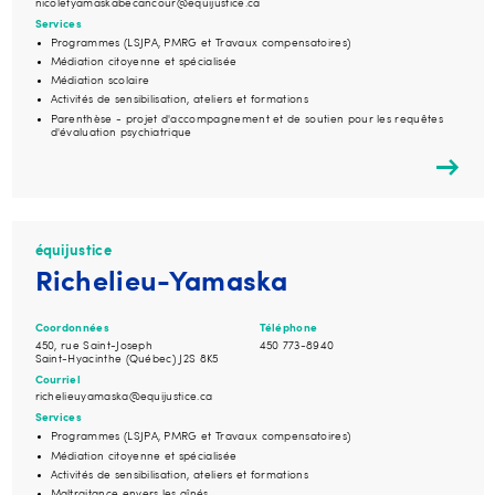
nicoletyamaskabecancour@equijustice.ca
Services
Programmes (LSJPA, PMRG et Travaux compensatoires)
Médiation citoyenne et spécialisée
Médiation scolaire
Activités de sensibilisation, ateliers et formations
Parenthèse - projet d'accompagnement et de soutien pour les requêtes
d'évaluation psychiatrique
équijustice
Richelieu-Yamaska
Coordonnées
Téléphone
450, rue Saint-Joseph
450 773-8940
Saint-Hyacinthe (Québec) J2S 8K5
Courriel
richelieuyamaska@equijustice.ca
Services
Programmes (LSJPA, PMRG et Travaux compensatoires)
Médiation citoyenne et spécialisée
Activités de sensibilisation, ateliers et formations
Maltraitance envers les aînés