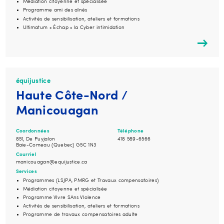
Médiation citoyenne et spécialisée
Programme ami des aînés
Activités de sensibilisation, ateliers et formations
Ultimatum « Échap » la Cyber intimidation
équijustice
Haute Côte-Nord /
Manicouagan
Coordonnées
Téléphone
851, De Puyjalon
418 589-6566
Baie-Comeau (Quebec) G5C 1N3
Courriel
manicouagan@equijustice.ca
Services
Programmes (LSJPA, PMRG et Travaux compensatoires)
Médiation citoyenne et spécialisée
Programme VIvre SAns VIolence
Activités de sensibilisation, ateliers et formations
Programme de travaux compensatoires adulte