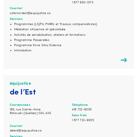
1 877 962-0173
Courriel
cotenordest@equijustice.ca
Services
Programmes (LSJPA, PMRG et Travaux compensatoires)
Médiation citoyenne et spécialisée
Activités de sensibilisation, ateliers et formations
Programme Passerelles
Programme VIvre SAns VIolence
Intimidation
équijustice
de l’Est
Coordonnées
Téléphone
185, rue Sainte-Anne
418 722-9005
Rimouski (Québec) G5L 4H2
Sans frais
1 877 722-9005
Courriel
delest@equijustice.ca
Services