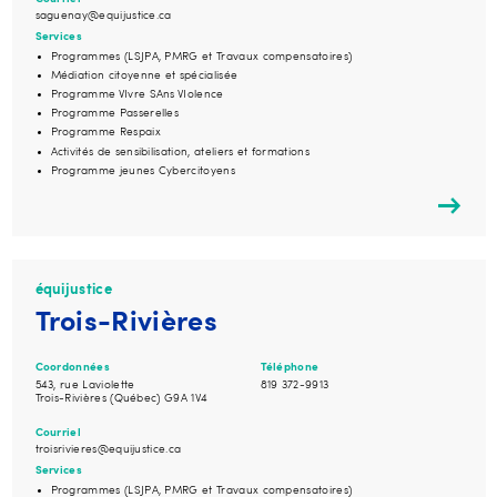
saguenay@equijustice.ca
Services
Programmes (LSJPA, PMRG et Travaux compensatoires)
Médiation citoyenne et spécialisée
Programme VIvre SAns VIolence
Programme Passerelles
Programme Respaix
Activités de sensibilisation, ateliers et formations
Programme jeunes Cybercitoyens
équijustice
Trois-Rivières
Coordonnées
Téléphone
543, rue Laviolette
819 372-9913
Trois-Rivières (Québec) G9A 1V4
Courriel
troisrivieres@equijustice.ca
Services
Programmes (LSJPA, PMRG et Travaux compensatoires)