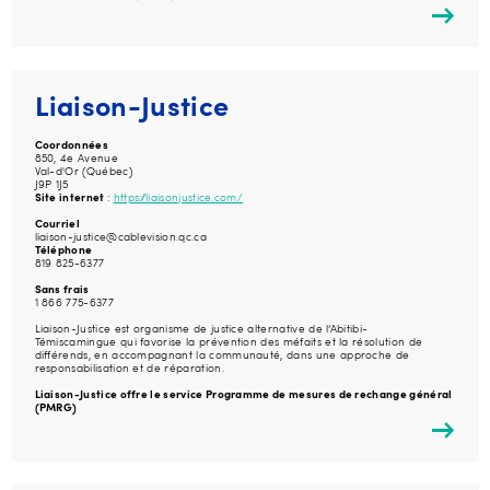
Liaison-Justice
Coordonnées
850, 4e Avenue
Val-d'Or (Québec)
J9P 1J5
Site internet
:
https://liaisonjustice.com/
Courriel
liaison-justice@cablevision.qc.ca
Téléphone
819 825-6377
Sans frais
1 866 775-6377
Liaison-Justice est organisme de justice alternative de l’Abitibi-
Témiscamingue qui favorise la prévention des méfaits et la résolution de
différends, en accompagnant la communauté, dans une approche de
responsabilisation et de réparation.
Liaison-Justice offre le service Programme de mesures de rechange général
(PMRG)