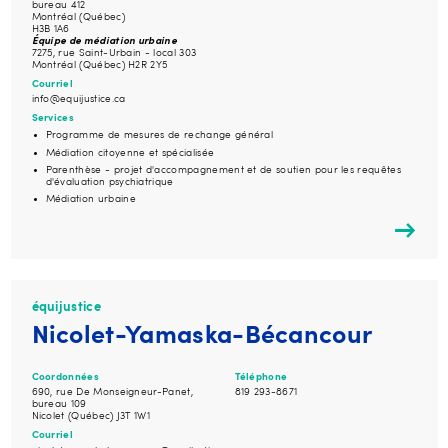
bureau 412
Montréal (Québec)
H3B 1A6
Équipe de médiation urbaine
7275, rue Saint-Urbain - local 303
Montréal (Québec) H2R 2Y5
Courriel
info@equijustice.ca
Services
Programme de mesures de rechange général
Médiation citoyenne et spécialisée
Parenthèse - projet d'accompagnement et de soutien pour les requêtes
d'évaluation psychiatrique
Médiation urbaine
équijustice
Nicolet-Yamaska-Bécancour
Coordonnées
Téléphone
690, rue De Monseigneur-Panet,
819 293-8671
bureau 109
Nicolet (Québec) J3T 1W1
Courriel