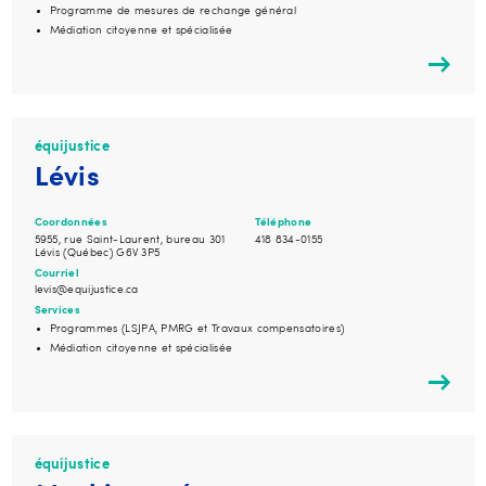
Programme de mesures de rechange général
Médiation citoyenne et spécialisée
équijustice
Lévis
Coordonnées
Téléphone
5955, rue Saint-Laurent, bureau 301
418 834-0155
Lévis (Québec) G6V 3P5
Courriel
levis@equijustice.ca
Services
Programmes (LSJPA, PMRG et Travaux compensatoires)
Médiation citoyenne et spécialisée
équijustice