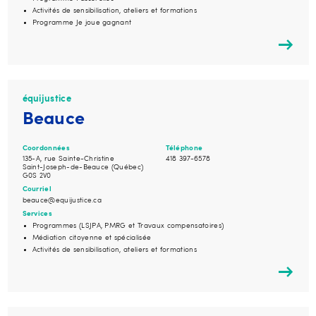
Activités de sensibilisation, ateliers et formations
Programme Je joue gagnant
équijustice
Beauce
Coordonnées
Téléphone
135-A, rue Sainte-Christine
418 397-6578
Saint-Joseph-de-Beauce (Québec)
G0S 2V0
Courriel
beauce@equijustice.ca
Services
Programmes (LSJPA, PMRG et Travaux compensatoires)
Médiation citoyenne et spécialisée
Activités de sensibilisation, ateliers et formations