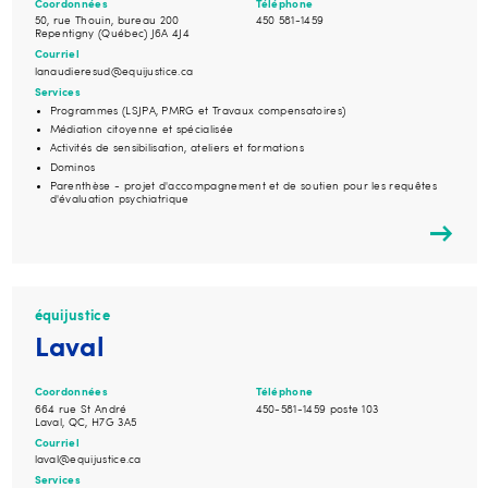
Coordonnées
Téléphone
50, rue Thouin, bureau 200
450 581-1459
Repentigny (Québec) J6A 4J4
Courriel
lanaudieresud@equijustice.ca
Services
Programmes (LSJPA, PMRG et Travaux compensatoires)
Médiation citoyenne et spécialisée
Activités de sensibilisation, ateliers et formations
Dominos
Parenthèse - projet d'accompagnement et de soutien pour les requêtes
d'évaluation psychiatrique
équijustice
Laval
Coordonnées
Téléphone
664 rue St André
450-581-1459 poste 103
Laval, QC, H7G 3A5
Courriel
laval@equijustice.ca
Services