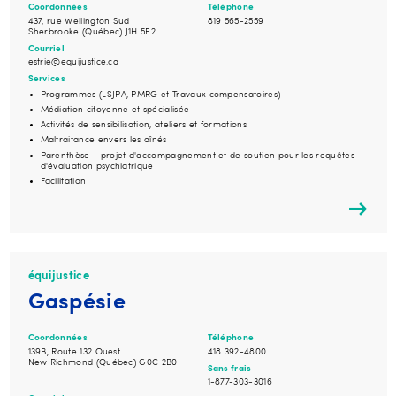
Coordonnées
Téléphone
437, rue Wellington Sud
819 565-2559
Sherbrooke (Québec) J1H 5E2
Courriel
estrie@equijustice.ca
Services
Programmes (LSJPA, PMRG et Travaux compensatoires)
Médiation citoyenne et spécialisée
Activités de sensibilisation, ateliers et formations
Maltraitance envers les aînés
Parenthèse - projet d'accompagnement et de soutien pour les requêtes
d'évaluation psychiatrique
Facilitation
équijustice
Gaspésie
Coordonnées
Téléphone
139B, Route 132 Ouest
418 392-4800
New Richmond (Québec) G0C 2B0
Sans frais
1-877-303-3016