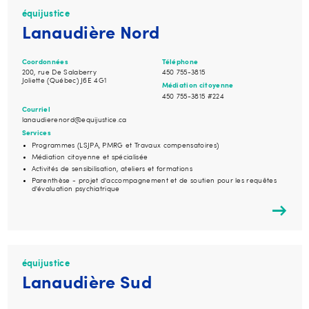
équijustice
Lanaudière Nord
Coordonnées
Téléphone
200, rue De Salaberry
450 755-3815
Joliette (Québec) J6E 4G1
Médiation citoyenne
450 755-3815 #224
Courriel
lanaudierenord@equijustice.ca
Services
Programmes (LSJPA, PMRG et Travaux compensatoires)
Médiation citoyenne et spécialisée
Activités de sensibilisation, ateliers et formations
Parenthèse - projet d'accompagnement et de soutien pour les requêtes
d'évaluation psychiatrique
équijustice
Lanaudière Sud