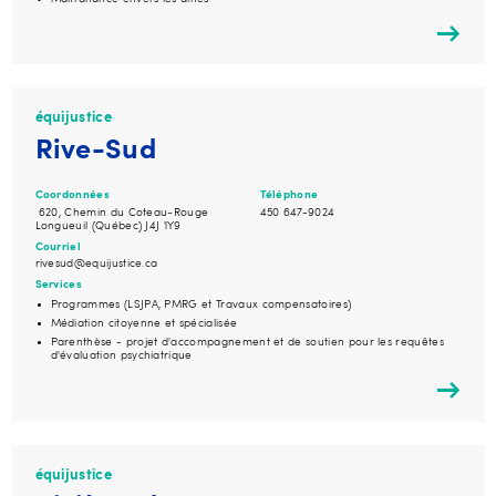
équijustice
Rive-Sud
Coordonnées
Téléphone
620, Chemin du Coteau-Rouge
450 647-9024
Longueuil (Québec) J4J 1Y9
Courriel
rivesud@equijustice.ca
Services
Programmes (LSJPA, PMRG et Travaux compensatoires)
Médiation citoyenne et spécialisée
Parenthèse - projet d'accompagnement et de soutien pour les requêtes
d'évaluation psychiatrique
équijustice