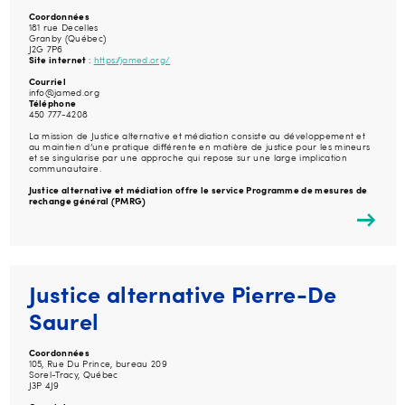
Coordonnées
181 rue Decelles
Granby (Québec)
J2G 7P6
Site internet
:
https://jamed.org/
Courriel
info@jamed.org
Téléphone
450 777-4208
La mission de Justice alternative et médiation consiste au développement et
au maintien d’une pratique différente en matière de justice pour les mineurs
et se singularise par une approche qui repose sur une large implication
communautaire.
Justice alternative et médiation offre le service Programme de mesures de
rechange général (PMRG)
Justice alternative Pierre-De
Saurel
Coordonnées
105, Rue Du Prince, bureau 209
Sorel-Tracy, Québec
J3P 4J9