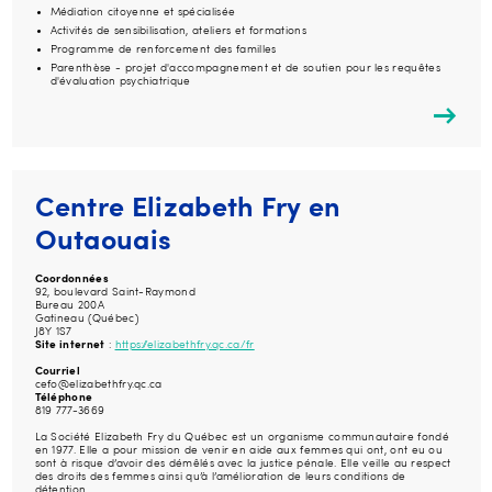
Médiation citoyenne et spécialisée
Activités de sensibilisation, ateliers et formations
Programme de renforcement des familles
Parenthèse - projet d'accompagnement et de soutien pour les requêtes
d'évaluation psychiatrique
Centre Elizabeth Fry en
Outaouais
Coordonnées
92, boulevard Saint-Raymond
Bureau 200A
Gatineau (Québec)
J8Y 1S7
Site internet
:
https://elizabethfry.qc.ca/fr
Courriel
cefo@elizabethfry.qc.ca
Téléphone
819 777-3669
La Société Elizabeth Fry du Québec est un organisme communautaire fondé
en 1977. Elle a pour mission de venir en aide aux femmes qui ont, ont eu ou
sont à risque d’avoir des démêlés avec la justice pénale. Elle veille au respect
des droits des femmes ainsi qu’à l’amélioration de leurs conditions de
détention.