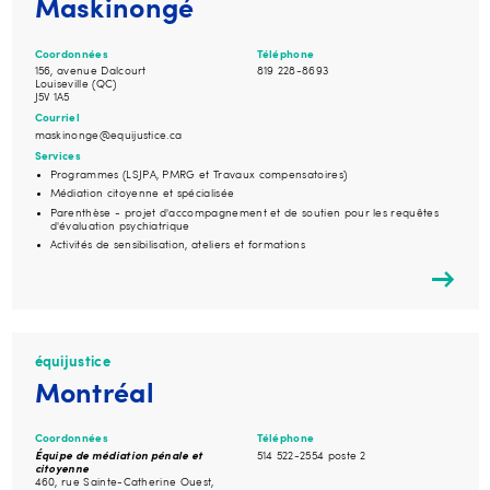
Maskinongé
Coordonnées
Téléphone
156, avenue Dalcourt
819 228-8693
Louiseville (QC)
J5V 1A5
Courriel
maskinonge@equijustice.ca
Services
Programmes (LSJPA, PMRG et Travaux compensatoires)
Médiation citoyenne et spécialisée
Parenthèse - projet d'accompagnement et de soutien pour les requêtes
d'évaluation psychiatrique
Activités de sensibilisation, ateliers et formations
équijustice
Montréal
Coordonnées
Téléphone
Équipe de médiation pénale et
514 522-2554 poste 2
citoyenne
460, rue Sainte-Catherine Ouest,