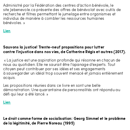
Administré par la Fédération des centres d’action bénévole, le
site Jebenevole.ca présente des offres de bénévolat avec outils de
recherche et filtres permettant le jumelage entre organismes et
individus de manière à combler les ressources humaines
bénévoles. »
Lien
Vendredi 28 mai
Sauvons la justice! Trente-neuf propositions pour lutter
contre l’injustice dans nos vies, de Catherine Régis et autres (2017).
2021: Déconstruire certains de
« La justice est une aspiration profonde qui résonne en chacun de
nous au quotidien. Elle ne saurait être l’apanage d’experts. Tout
nos préjugés pour agir en
citoyen peut contribuer par ses idées et ses engagements
à sauvegarder un idéal trop souvent menacé et jamais entièrement
faveur d'une transformation
acquis.
Les propositions réunies dans ce livre en sont une belle
sociale
démonstration. Une quarantaine de personnalités ont répondu au
défi qui leur a été lancé. »
Horaire de la journée
Lien
8H30 - Mot d'ouverture
Le droit comme forme de socialisation: Georg Simmel et le problème
8H45 - Ouvrir les opportunités de réparation grâce à l’approche non
substitutive belge, par Antonio Buonatesta
de la légitimité, de Pierre Noreau (1995)