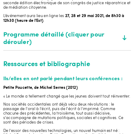
seconde édition électronique de son congrès de justice réparatrice et
de médiation citoyenne.
L’événement aura lieu en ligne les
27, 28 et 29 mai 2021, de 8h30 à
.
12h30 (heure de l’Est)
Programme détaillé (cliquer pour
dérouler)
Jeudi 27 mai 2021: Les relations
à l'heure des nouvelles
Ressources et bibliographie
technologies : (re)conquérir
Ils/elles en ont parlé pendant leurs conférences :
l'espace numérique
Petite Poucette, de Michel Serres (2012)
« Le monde a tellement changé que les jeunes doivent tout réinventer.
Horaire de la journée
Nos sociétés occidentales ont déjà vécu deux révolutions : le
passage de l'oral à l'écrit, puis de l'écrit à l'imprimé. Comme
8H30 - Mot d'ouverture du président du conseil d'administration du
chacune des précédentes, la troisième, tout aussi décisive,
réseau Équijustice
s'accompagne de mutations politiques, sociales et cognitives. Ce
sont des périodes de crises.
8H45 - État des lieux de la cybercriminalité au Québec, par Benoît
Dupont
De l'essor des nouvelles technologies, un nouvel humain est né :