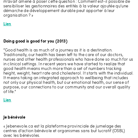
m’avait amené à poser cette question : Comment est-il possible de
tendances et nouvelles technologies. Elle s’intéresse particulièrement
sensibiliser les gestionnaires des entités à la valeur ajoutée qu’une
aux influences des nouvelles technologies de la communication sur la
démarche de développement durable peut apporter à leur
société.
organisation ? »
En savoir plus
Lien
Doing good is good for you (2013)
“Good health is as much of a journey as it is a destination.
Traditionally, our health has been left to the care of our doctors,
nurses and other health professionals who have done so much for us
in clinical settings. In recent years we have started to realize that
good health means much more than a set of numbers tracking
height, weight, heart rate and cholesterol. It starts with the individual.
It means taking an integrated approach to wellbeing that includes
not only our physical health, but our emotional health, our sense of
purpose, our connections to our community and our overall quality
of life.”
Lien
Je bénévole
« Jebenevole.ca est la plateforme provinciale de jumelage des
centres d’action bénévole et organismes sans but lucratif (OSBL)
avec les bénévoles.