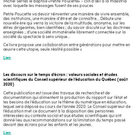
Michel Serres le baptise «Petite Poucette» - clin d'œil à la maestria
10H30 - Pause
avec laquelle les messages fusent de ses pouces.
10H45 - Créer de nouveaux modèles de relation et de communication
Petite Poucette va devoir réinventer une manière de vivre ensemble,
numériques sur les réseaux sociaux, par Nellie Brière
des institutions, une manière d'être et de connaître... Débute une
12H15 - Mot de conclusion
nouvelle ère qui verra la victoire de la multitude, anonyme, sur les
élites dirigeantes, bien identifiées ; du savoir discuté sur les doctrines
enseignées ; d'une société immatérielle librement connectée sur la
8H45 - État des lieux de la cybercriminalité au
société du spectacle à sens unique...
Québec, par Benoît Dupont
Ce livre propose une collaboration entre générations pour mettre en
œuvre cette utopie, seule réalité possible »
Lien
Les discours sur le temps d’écran : valeurs sociales et études
scientifiques du Conseil supérieur de l’éducation du Québec (août
2020)
Cette publication est issue des travaux de recherche et de
documentation qui alimentent la production du rapport sur l’état et
les besoins de l’éducation sur le thème du numérique en éducation,
lequel sera déposé au cours de l’année 2020. Le Conseil supérieur de
l’éducation met ce document à la disposition des personnes
intéressées au contexte social et aux études scientifiques qui ont
donné lieu aux recommandations sur la limitation du temps passé
devant des écrans pour les enfants et les jeunes.
Lien