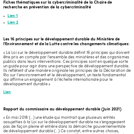
Fiches thématiques sur la cybercriminalité de la Chaire de
recherche sur le conseil d’administration du Canadian Cyber Threat
recherche en prévention de la cybercriminalité
Exchange (CCTX).
Lien 1
Les recherches du Professeur Dupont portent sur les changements
induits par les nouvelles technologies dans le secteur de la sécurité
Lien 2
publique et privée.
En savoir plus
Les 16 principes sur le développement durable du Ministère de
l’Environnement et de la Lutte contre les changements climatiques:
« La Loi sur le développement durable définit 16 principes qui doivent
être pris en compte par l’ensemble des ministères et des organismes
10H45 - Créer de nouveaux modèles de relation et
publics dans leurs interventions. Ces principes sont en quelque sorte
de communication numériques sur les réseaux
un guide pour agir dans une perspective de développement durable.
Ils reflètent d’une manière originale les principes de la Déclaration de
sociaux, par Nellie Brière
Rio sur l'environnement et le développement, un texte fondamental
qui affirme un engagement à l’échelle internationale pour le
développement durable »
Les réseaux sociaux sont de formidables espaces d’échanges et de
mise en commun où chacun peut se construire une identité et une
Lien
communauté à soi. Cette force des réseaux est également sa
faiblesse lorsqu’ils favorisent une communication spectacle où
l’absence de normes et de repères se conjugue à l’animosité en ligne.
Aujourd’hui, il est nécessaire de s’interroger sur la place que nous
Rapport du commissaire au développement durable (Juin 2021)
devons prendre dans ce microcosme numérique où tout reste à
nuancer et à apprivoiser, afin de proposer de nouveaux modèles de
« En mai 2018 (…) une étude qui montrait que plusieurs entités
communication et de civisme, loin des clichés technophobes.
assujetties à la Loi sur le développement durable ne s’engageaient
pas de façon pleine et entière dans la démarche gouvernementale
Nellie Brière est consultante et conférencière spécialisée en stratégie
de développement durable (…) Ce constat, entre autres choses,
de communications numériques, médias sociaux, nouvelles