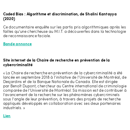
Coded Bias : Algorithme et discrimination, de Shalini Kantayya
(2020)
Ce documentaire enquête sur les partis pris algorithmiques après les
failles qu'une chercheuse au M.I.T. a découvertes dans la technologie
de reconnaissance faciale.
Bande annonce
Cyberfraude, surveillance et harcèlement numérique, sextorsion…
Aujourd’hui une partie grandissante de la criminalité se passe en
ligne. Quoique réunis sous l’appellation de cybercriminalité, ces
Site internet de la Chaire de recherche en prévention de la
crimes n’en sont pas moins importants et ont de graves
cybercriminalité
conséquences dans la vie des personnes. Pourtant, faute de moyens
financiers, de connaissances et de ressources, cette forme de
« La Chaire de recherche en prévention de la cybercriminalité a été
criminalité est trop souvent négligée, voire banalisée. Comment faire
lancée en septembre 2018 à l'initiative de l'Université de Montréal, de
face à cette nouvelle réalité? Comment joindre les victimes et leur
Desjardins et de la Banque Nationale du Canada. Elle est dirigée
rendre justice? Comment les outiller? Comment prendre soin de
par Benoît Dupont, chercheur au Centre international de criminologie
notre hygiène numérique et de notre cybersécurité? Ces questions
comparée de l'Université de Montréal. Sa mission est de contribuer à
nous permettront de dresser un état de lieux de la cybercriminalité
l'avancement de la recherche sur les phénomènes cybercriminels
au Québec dans ses manifestations et dans les réponses qu’on lui
sous l'angle de leur prévention, à travers des projets de recherche
oppose.
appliqués développés en collaboration avec ses deux partenaires
industriels. »
Benoît Dupont est titulaire de la Chaire de recherche du Canada en
Cybersécurité, ainsi que de la Chaire de recherche en Prévention de
Lien
la cybercriminalité. Il est professeur titulaire à l’École de criminologie
de l’Université de Montréal et Directeur scientifique du Réseau
intégré sur la cybersécurité (SERENE-RISC) qu’il a fondé en 2014. Il
siège également comme observateur représentant le monde de la