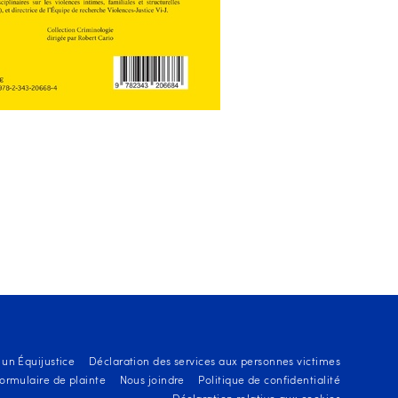
 un Équijustice
Déclaration des services aux personnes victimes
ormulaire de plainte
Nous joindre
Politique de confidentialité