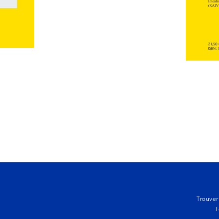
Trouver
F