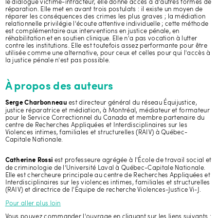
le dialogue victime-infracteur, elle donne accès à d'autres formes de
réparation. Elle met en avant trois postulats : il existe un moyen de
réparer les conséquences des crimes les plus graves ; la médiation
relationnelle privilégie l'écoute attentive individuelle ; cette méthode
est complémentaire aux interventions en justice pénale, en
réhabilitation et en soutien clinique. Elle n'a pas vocation à lutter
contre les institutions. Elle est toutefois assez performante pour être
utilisée comme une alternative, pour ceux et celles pour qui l'accès à
la justice pénale n'est pas possible.
À propos des auteurs
est directeur général du réseau Équijustice,
Serge Charbonneau
justice réparatrice et médiation, à Montréal, médiateur et formateur
pour le Service Correctionnel du Canada et membre partenaire du
centre de Recherches Appliquées et Interdisciplinaires sur les
Violences intimes, familiales et structurelles (RAIV) à Québec-
Capitale Nationale.
est professeure agrégée à l'École de travail social et
Catherine Rossi
de criminologie de l'Université Laval à Québec-Capitale Nationale.
Elle est chercheure principale au centre de Recherches Appliquées et
Interdisciplinaires sur les violences intimes, familiales et structurelles
(RAIV) et directrice de l'Équipe de recherche Violences-Justice Vi-J.
Pour aller plus loin
Vous pouvez commander l'ouvrage en cliquant sur les liens suivants :