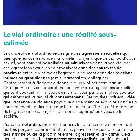
Le viol ordinaire : une réalité sous-
estimée
Le concept de
désigne des
qui,
viol ordinaire
agressions sexuelles
bien qu'elles correspondent à la définition juridique de viol ou d'abus
sexuel, sont souvent
dans la société, car
banalisées ou minimisées
ces agressions sexuelles se produisent dans des
contextes de
entre la victime et l’agresseur, souvent dans des
proximité
relations
(amis, partenaires, collègues).
intimes ou quotidiennes
Contrairement à l'idée traditionnelle d'un viol perpétré par un
étranger violent, ce concept met en lumière les agressions sexuelles
qui sont souvent minimisées ou invisibilisées par des mythes sociaux
qui déforment la réalité du
. Ces mythes incluent l'idée
consentement
que l'absence de violence physique ou de menace explicite signifie un
consentement implicite, ou que le fait de connaître ou d'être proche
de l'agresseur rend l'agression moins "légitime" aux yeux de la
société.
L'idée de
met en lumière le fait que ces violences sont
viol ordinaire
parfois perçues comme étant moins graves ou excusables en raison
de l'intimité ou de la proximité entre l'agresseur et la victime. Cela
peut aussi inclure des
non désirés, qui
comportements sexualisés