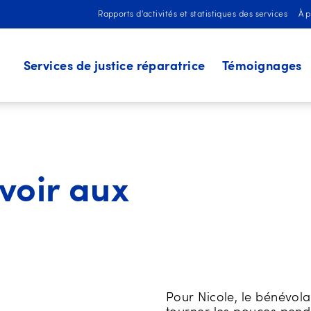
Rapports d'activités et statistiques des services
À 
Services de justice réparatrice
Témoignages
grammes (LSJPA, PMRG et Travaux compensatoires)
Médiation citoyenne et spécialisée
Engagements locaux
voir aux
Pour Nicole, le bénévola