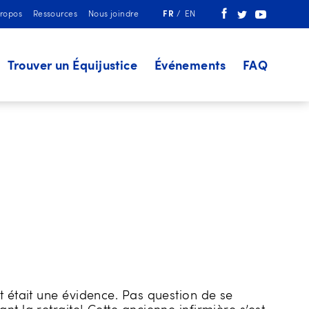
propos
Ressources
Nous joindre
FR
EN
Trouver un Équijustice
Événements
FAQ
t était une évidence. Pas question de se