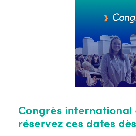
Congrès international 
réservez ces dates dès