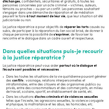
, confidentiels, sécuritaires et gratuits, à toutes les
d’échanges
personnes concernées par un acte criminel – victimes, auteurs,
témoins ou proches – ou par un conflit. Les personnes souhaitant
s’engager dans une démarche de réparation et de médiation
peuvent le faire
, que leur situation ait été
à tout moment de leur vie
judiciarisée ou non.
La justice réparatrice a pour objectifs de
causés ou
réparer les torts
subis, de participer à la réparation du lien social brisé, de donner à
chaque personne la possibilité de
, de favoriser la
s’exprimer
rencontre et le dialogue dans un cadre ouvert et respectueux.
Dans quelles situations puis-je recourir
à la justice réparatrice ?
La justice réparatrice peut vous aider
partout où le dialogue et
:
l’écoute sont possibles et nécessaires
Dans les toutes les
situations de la vie quotidienne pouvant générer
des
: voisinage, relations interpersonnelles et
conflits
intrafamiliales, entre des citoyens et des organismes publics ou
privés, entre des consommateurs et des commerçants, en milieu
de travail, scolaire, sportif, en établissement de santé, etc.
Dans les situations
d’actes criminels et de violences sexuelles
telles que l’inceste, les agressions sexuelles, la violence conjugale
et physique, la maltraitance et les abus, les homicides, etc.