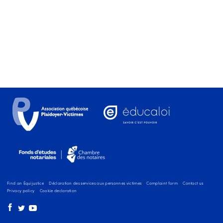
Find an Équijustice
Déclaration des services aux personnes victimes
Complaint form
Contact us
Privacy policy
Cookie declaration