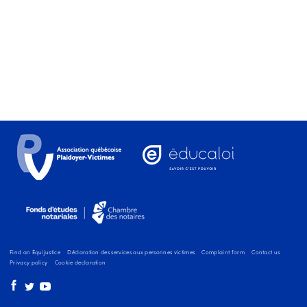
Find an Équijustice
Déclaration des services aux personnes victimes
Complaint form
Contact us
Privacy policy
Cookie declaration