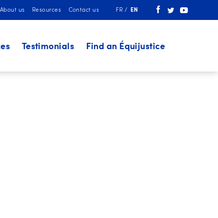
About us
Resources
Contact us
FR
EN
ces
Testimonials
Find an Équijustice
GAMP)