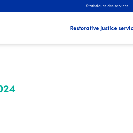
Statistiques des services
Restorative justice servi
Restorative Justice (YCJA and 
Community Mediation
Local Commitments
2024