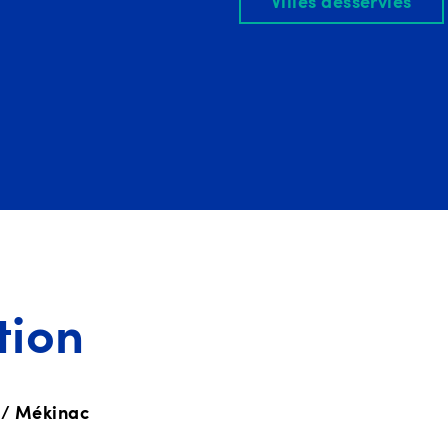
Villes desservies
tion
 / Mékinac