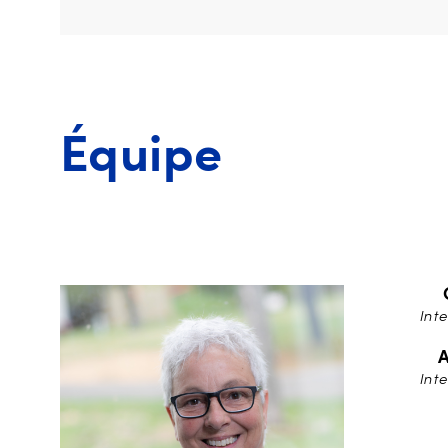
Équipe
Int
A
Int