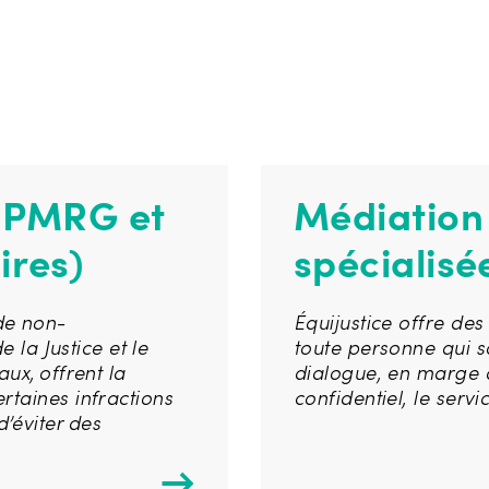
 PMRG et
Médiation 
ires)
spécialisé
de non-
Équijustice offre de
e la Justice et le
toute personne qui 
ux, offrent la
dialogue, en marge d
rtaines infractions
confidentiel, le serv
’éviter des