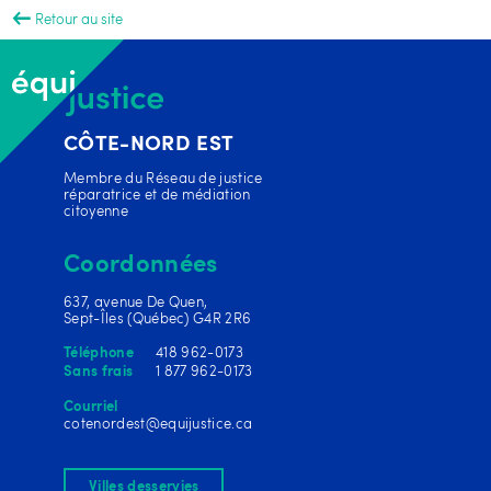
Retour au site
CÔTE-NORD EST
Membre du Réseau de justice
réparatrice et de médiation
citoyenne
Coordonnées
637, avenue De Quen,
Sept-Îles (Québec) G4R 2R6
418 962-0173
Téléphone
1 877 962-0173
Sans frais
Courriel
cotenordest@equijustice.ca
Villes desservies