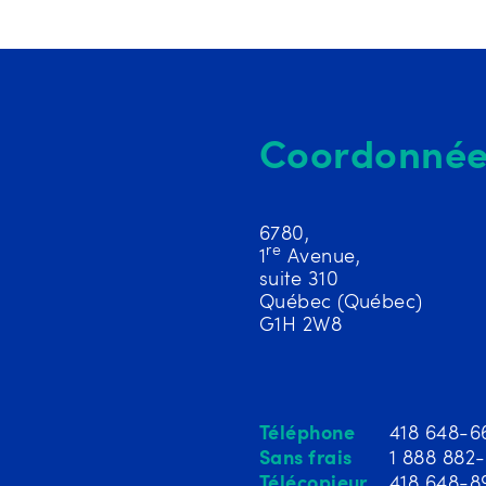
Coordonnée
6780,
re
1
Avenue,
suite 310
Québec (Québec)
G1H 2W8
Téléphone
418 648-6
Sans frais
1 888 882
Télécopieur
418 648-8