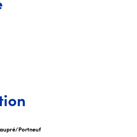
e
tion
aupré/Portneuf