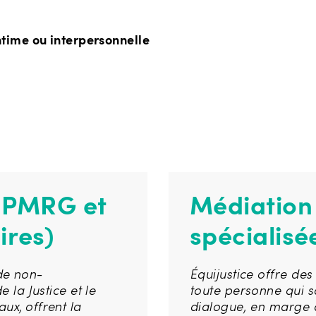
ntime ou interpersonnelle
 PMRG et
Médiation 
ires)
spécialisé
de non-
Équijustice offre de
e la Justice et le
toute personne qui 
ux, offrent la
dialogue, en marge d