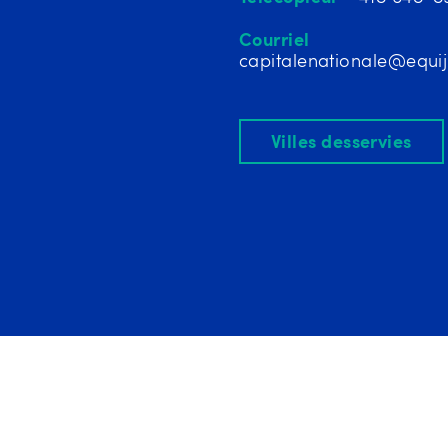
Courriel
capitalenationale@equij
Villes desservies