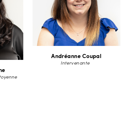
Andréanne Coupal
Intervenante
he
itoyenne